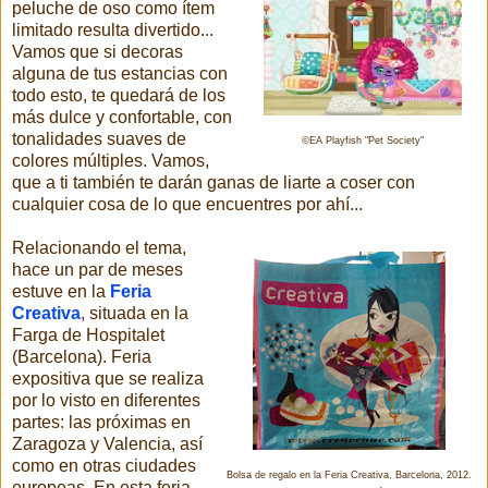
peluche de oso como ítem
limitado resulta divertido...
Vamos que si decoras
alguna de tus estancias con
todo esto, te quedará de los
más dulce y confortable, con
tonalidades suaves de
©EA Playfish "Pet Society"
colores múltiples. Vamos,
que a ti también te darán ganas de liarte a coser con
cualquier cosa de lo que encuentres por ahí...
Relacionando el tema,
hace un par de meses
estuve en la
Feria
Creativa
, situada en la
Farga de Hospitalet
(Barcelona). Feria
expositiva que se realiza
por lo visto en diferentes
partes: las próximas en
Zaragoza y Valencia, así
como en otras ciudades
Bolsa de regalo en la Feria Creativa, Barcelona, 2012.
europeas. En esta feria