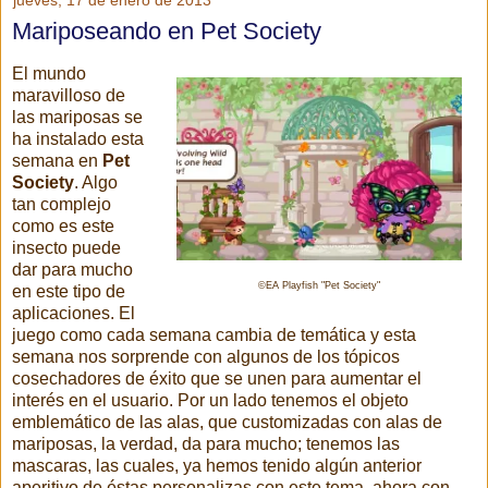
jueves, 17 de enero de 2013
Mariposeando en Pet Society
El mundo
maravilloso de
las mariposas se
ha instalado esta
semana en
Pet
Society
. Algo
tan complejo
como es este
insecto puede
dar para mucho
©EA Playfish "Pet Society"
en este tipo de
aplicaciones. El
juego como cada semana cambia de temática y esta
semana nos sorprende con algunos de los tópicos
cosechadores de éxito que se unen para aumentar el
interés en el usuario. Por un lado tenemos el objeto
emblemático de las alas, que customizadas con alas de
mariposas, la verdad, da para mucho; tenemos las
mascaras, las cuales, ya hemos tenido algún anterior
aperitivo de éstas personalizas con este tema, ahora con