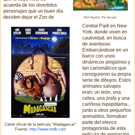
acuerda de los divertidos
personajes que un buen día
deciden dejar el Zoo de
©EA Playfish "Pet Society"
Central Park en New
York, donde viven en
cautividad, en busca
de aventuras.
Embarcándose en un
barco con unos
dinámicos pingüinos y
tan carismáticos que
consiguieron su propia
serie de dibujos. Estos
animales salvajes
eran: un león, una
cebra, una jirafa y una
cariñosa hipopótama...
junto a otros pequeños
animalitos, formaban
parte del elenco
Cartel oficial de la película "Madagascar"
protagonista de esta
Fuente:
http://www.imdb.com
película de animación.