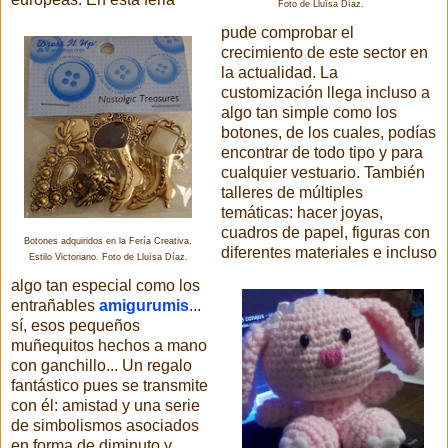
Foto de Lluïsa Díaz.
pude comprobar el
crecimiento de este sector en
la actualidad. La
customización llega incluso a
algo tan simple como los
botones, de los cuales, podías
encontrar de todo tipo y para
cualquier vestuario. También
talleres de múltiples
temáticas: hacer joyas,
cuadros de papel, figuras con
Botones adquiridos en la Fería Creativa.
diferentes materiales e incluso
Estilo Victoriano. Foto de Lluïsa Díaz.
algo tan especial como los
entrañables
amigurumis
...
sí, esos pequeños
muñequitos hechos a mano
con ganchillo... Un regalo
fantástico pues se transmite
con él: amistad y una serie
de simbolismos asociados
en forma de diminuto y