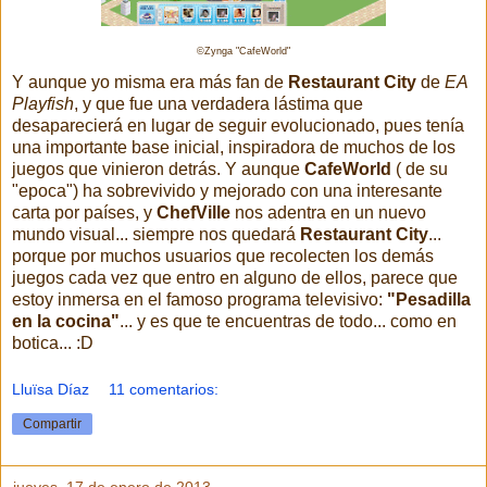
©Zynga "CafeWorld"
Y aunque yo misma era más fan de
Restaurant City
de
EA
Playfish
, y que fue una verdadera lástima que
desaparecierá en lugar de seguir evolucionado, pues tenía
una importante base inicial, inspiradora de muchos de los
juegos que vinieron detrás. Y aunque
CafeWorld
( de su
"epoca") ha sobrevivido y mejorado con una interesante
carta por países, y
ChefVille
nos adentra en un nuevo
mundo visual... siempre nos quedará
Restaurant City
...
porque por muchos usuarios que recolecten los demás
juegos cada vez que entro en alguno de ellos, parece que
estoy inmersa en el famoso programa televisivo:
"Pesadilla
en la cocina"
... y es que te encuentras de todo... como en
botica... :D
Lluïsa Díaz
11 comentarios:
Compartir