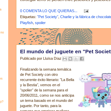
a
0 COMENTA LO QUE QUIERAS...
Etiquetas:
"Pet Society"
,
Charlie y la fábrica de chocolat
Playfish
,
spoiler
 no
El mundo del juguete en "Pet Societ
Publicado por
Lluïsa Díaz
Finalizando la semana temática
de Pet Society con otro
es
recurrente éxito literario: "La Bella
y la Bestia", vemos en el
"spolier" de la semana para el
20/06/2011, como se nos anticipa
un tema basado en el mundo del
ty?
juguete. Por tanto, para la
semana que empieza mañana,