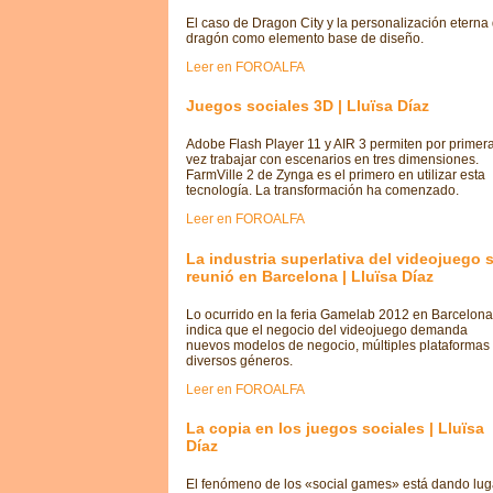
El caso de Dragon City y la personalización eterna 
dragón como elemento base de diseño.
Leer en FOROALFA
Juegos sociales 3D | Lluïsa Díaz
Adobe Flash Player 11 y AIR 3 permiten por primer
vez trabajar con escenarios en tres dimensiones.
FarmVille 2 de Zynga es el primero en utilizar esta
tecnología. La transformación ha comenzado.
Leer en FOROALFA
La industria superlativa del videojuego 
reunió en Barcelona | Lluïsa Díaz
Lo ocurrido en la feria Gamelab 2012 en Barcelona
indica que el negocio del videojuego demanda
nuevos modelos de negocio, múltiples plataformas
diversos géneros.
Leer en FOROALFA
La copia en los juegos sociales | Lluïsa
Díaz
El fenómeno de los «social games» está dando lug