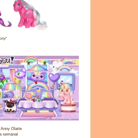
ony"
 Anny Olarte
ca semanal