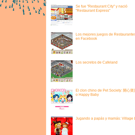
Se fue "Restaurant City" y nació
"Restaurant Express"
Los mejores juegos de Restaurante
en Facebook
Los secretos de Cafeland
El clon chino de Pet Society: 開心
o Happy Baby
Jugando a papás y mamás: Village L