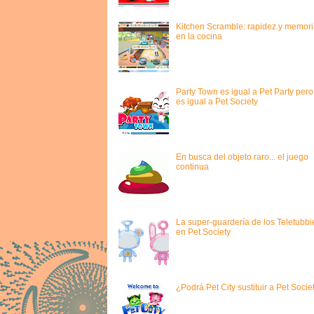
Kitchen Scramble: rapidez y memori
en la cocina
Party Town es igual a Pet Party pero
es igual a Pet Society
En busca del objeto raro... el juego
continua
La super-guardería de los Teletubbi
en Pet Society
¿Podrá Pet City sustituir a Pet Socie