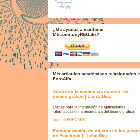
¿Me ayudas a mantener
MELocotonyREGaliz?
Mis artículos académicos relacionados 
ForoAlfa
Adobe en la enseñanza superior del
diseño gráfico | Lluïsa Díaz
Etapas para la integración de aplicaciones
informáticas en la enseñanza del diseño gráfico.
Leer en FOROALFA
Personalización de objetos en los juego
de Facebook | Lluïsa Díaz