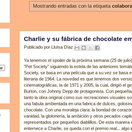
Mostrando entradas con la etiqueta
colabora
Charlie y su fábrica de chocolate e
Publicado por
Lluïsa Díaz
Ya tenemos el spoiler de la próxima semana (25 de julio
"Pet Society" siguiendo la estela de las anteriores temát
Society, se basa en una película que a su vez se basa 
literaria de 1964. La novedad es que tenemos dos versi
cinematográficas, la de 1971 y 2005, la cual, dirigió el ge
Burton, con Johnny Depp de protagonista. Con pequeñas
tanto la obra original como sus recreaciones visuales so
una fabula ambientada en una fabrica de dulces, golosin
chocolate. Con una moraleja clara: la bondad de corazó
)
vanidad, la glotonería, la ambición y otros pecados capit
representados por pequeños diablillos. De esta manera e
enternece a Charlie, se queda con el premio real... algo