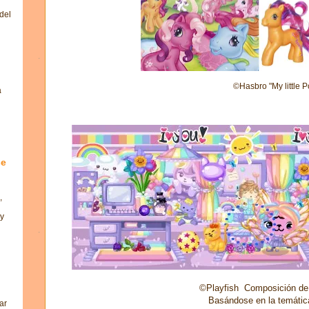
del
©Hasbro "My little P
a
se
,
 y
©Playfish Composición de
Basándose en la temáti
ar