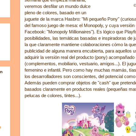
©
veremos desfilar un mundo dulce
pleno de colores, basado en un
juguete de la marca Hasbro: "Mi pequeño Pony" (curios
del famoso juego de mesa: el Monopoly, y cuya versión 
Facebook: "Monopoly Millionaires"). Es lógico que Playf
posibilidades, las temáticas basadas e inspiradoras de
la que claramente mantiene colaboraciones cómo la qu
publicidad de alguna manera encubierta, para aquellos 
adquirir la versión real del producto (pony) acompañad
(complementos, mobiliario, vestuario, amigos...). El jugu
femenino e infantil. Pero como hay muchas mamás, tías, 
en
los desarrolladores son conscientes, del potencial como
Además pueden comprar objetos de "cash" que pretenden
basados claramente en productos reales (pequeñas masc
pelucas de colores, tintes...).
s