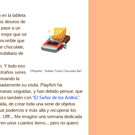
 en la tableta
los deseos de
l pase a un
o mejor que se
ncreíble que
de chocolate,
obiliario de
 Y todo eso
traños seres
©Playfish "Golden Ticket Chocolate Bar"
enuando la
adamente su visita. Playfish ha
semanas seguidas, y han debido pensar, que
izo también con "
El Señor de los Anillos
".
da, de crear toda una serie de objetos
ue podemos ir más allá y recuperar los
... Ufff... Me imagino una semana dedicada
rren unos cuantos items... pero no quiero