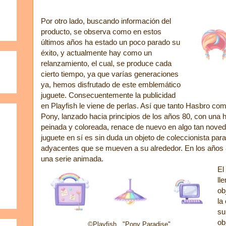
Por otro lado, buscando información del
producto, se observa como en estos
últimos años ha estado un poco parado su
éxito, y actualmente hay como un
relanzamiento, el cual, se produce cada
cierto tiempo, ya que varías generaciones
ya, hemos disfrutado de este emblemático
juguete. Consecuentemente la publicidad
en Playfish le viene de perlas. Así que tanto Hasbro com
Pony, lanzado hacia principios de los años 80, con una 
peinada y coloreada, renace de nuevo en algo tan noved
juguete en sí es sin duda un objeto de coleccionista par
adyacentes que se mueven a su alrededor. En los años 80
una serie animada.
El
ll
ob
la
su
ob
©Playfish "Pony Paradise"