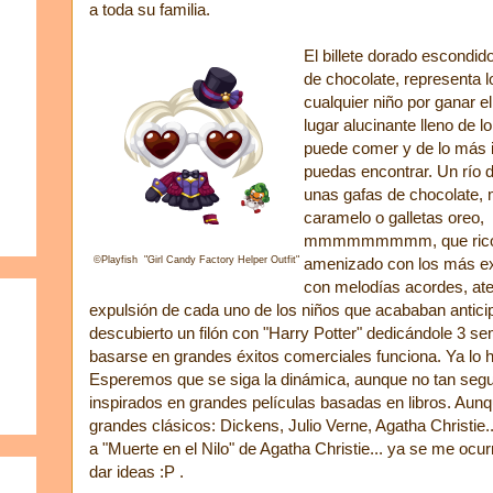
a toda su familia.
El billete dorado escondido
de chocolate, representa 
cualquier niño por ganar e
lugar alucinante lleno de l
puede comer y de lo más i
puedas encontrar. Un río 
unas gafas de chocolate, m
caramelo o galletas oreo,
mmmmmmmmm, que rico.
©Playfish "Girl Candy Factory Helper Outfit"
amenizado con los más ex
con melodías acordes, at
expulsión de cada uno de los niños que acababan anticip
descubierto un filón con "Harry Potter" dedicándole 3 
basarse en grandes éxitos comerciales funciona. Ya lo h
Esperemos que se siga la dinámica, aunque no tan segui
inspirados en grandes películas basadas en libros. Aunq
grandes clásicos: Dickens, Julio Verne, Agatha Christie
a "Muerte en el Nilo" de Agatha Christie... ya se me ocu
dar ideas :P .