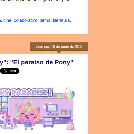
e
,
cine
,
colaborativo
,
items
,
literatura
,
domingo, 19 de junio de 2011
y": "El paraíso de Pony"