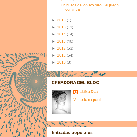
En busca del objeto raro... el juego
continua
►
2016
(1)
►
2015
(12)
►
2014
(14)
►
2013
(40)
►
2012
(63)
►
2011
(64)
►
2010
(8)
CREADORA DEL BLOG
Lluïsa Díaz
Ver todo mi perfil
Entradas populares