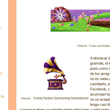
s
©Playfish "Candy Land Wallpap
A destacar d
gramola, al e
pues como it
de los amigo
寶貝
no es nada d
cambiarlo, p
Facebook, c
acumulan la
ife
Candy Factory Summoning Gramophone
©Playfish "
"
no se acepta
tengo casi 
conseguir items se pierden entre peticiones y peticiones 