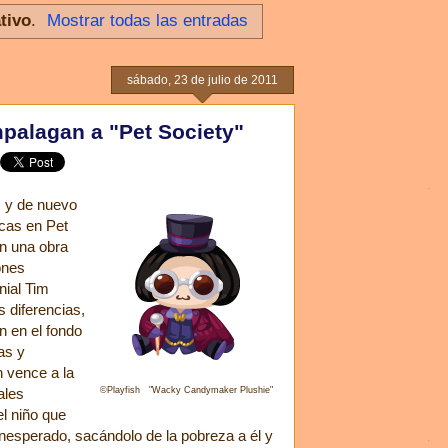
tivo
.
Mostrar todas las entradas
sábado, 23 de julio de 2011
mpalagan a "Pet Society"
) y de nuevo
icas en Pet
en una obra
ones
nial Tim
 diferencias,
n en el fondo
as y
n vence a la
ales
©Playfish "Wacky Candymaker Plushie"
l niño que
 inesperado, sacándolo de la pobreza a él y