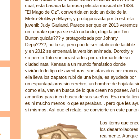
cual, esta basada la famosa película musical de 1939:
"El Mago de Oz", convertida en todo un éxito de la
Metro-Goldwyn-Mayer, y protagonizada por la estrella
juvenil: Judy Garland. Parece ser que en 2013 veremos
un remake que ya se está rodando, dirigida por Tim
Burton quizás??? y protagonizada por Johnny
Depp
????, no lo sé, pero puede ser totalmente factible
y en 2012 se entrenará la versión animada. Dorothy y
su perrito Toto son arrastrados por un tornado de su
ciudad natal Kansas a un mundo fantástico donde
vivirán todo tipo de aventuras: son atacados por monos,
ella lleva los zapatos rubí de una bruja, es ayudada por
un espantapájaros sin cerebro, un hombre de hojalata si
como ella, van en busca de lo que creen no poseer. Así 
amarillas para ir en busca de sus sueños. Esa meta tie
es ni mucho menos lo que esperaban... pero que les ayu
sí mismos. Así que el relato, se convierte en este punto
Los items que enco
los desarrolladore
s
realmente. Aunque 