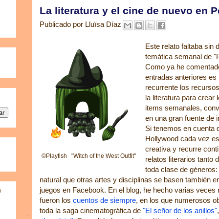
La literatura y el cine de nuevo en 
Publicado por
Lluïsa Díaz
Este relato faltaba sin 
temática semanal de "P
Como ya he comentad
entradas anteriores e
recurrente los recursos
la literatura para crear
items semanales, conv
en una gran fuente de i
Si tenemos en cuenta 
Hollywood cada vez e
creativa y recurre con
©Playfish "Witch of the West Outfit"
relatos literarios tanto 
toda clase de géneros: 
natural que otras artes y disciplinas se basen también e
juegos en Facebook. En el blog, he hecho varias veces 
)
fueron los
cuentos de siempre
, en los que numerosos ob
toda la saga cinematográfica de
"El señor de los anillos"