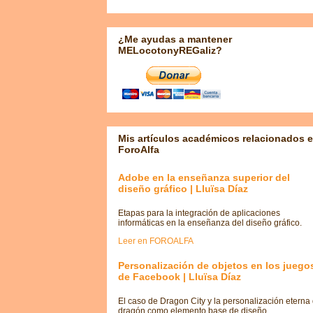
¿Me ayudas a mantener
MELocotonyREGaliz?
Mis artículos académicos relacionados 
ForoAlfa
Adobe en la enseñanza superior del
diseño gráfico | Lluïsa Díaz
Etapas para la integración de aplicaciones
informáticas en la enseñanza del diseño gráfico.
Leer en FOROALFA
Personalización de objetos en los juego
de Facebook | Lluïsa Díaz
El caso de Dragon City y la personalización eterna 
dragón como elemento base de diseño.