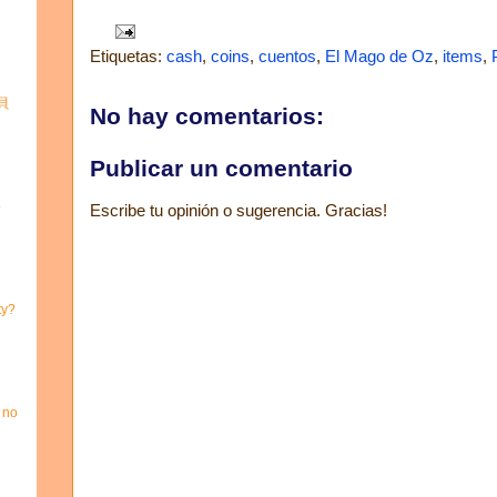
Etiquetas:
cash
,
coins
,
cuentos
,
El Mago de Oz
,
items
,
寶貝
No hay comentarios:
Publicar un comentario
o
Escribe tu opinión o sugerencia. Gracias!
ty?
 no