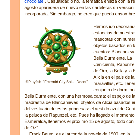
chocolate"
. Casualidad o no, la temática enlaza con la r
agosto aparecerá de nuevo en las carteleras su versió
incorporada. Sin embargo, no creo que pueda ensombrec
Hemos ido decorando
estancias de nuestra
mascotas con nume
objetos basados en l
cuentos: Blancanieve
Bella Durmiente, La
Cenicienta, Rapunzel
de Oro, la Bella y la 
Alicia en el pais de la
©Playfish "Emerald City Spike Decor"
maravillas, etc. Ten
conjunto de dormitori
Bella Durmiente, con una hermosa cama; el espejo de l
madrastra de Blancanieves; objetos de Alicia basados en
del vestuario de estas princesas: el vestido azul de Ceni
la peluca de Rapunzel, etc. Pues ha llegado el momento 
Esmeralda, llenemos el próximo 15 de agosto, todo con 
de Oz".
L. Frank Baum, es el autor de la novela de 1900, en la