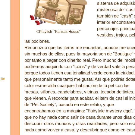
sistema de adquisic
misteriosa de "cas
también de "cash" 
interior encontrare
personajes princip
©Playfish "Kansas House"
vestidos, trajes, p
las pociones.
Reconozco que los items me encantan, aunque me que
sin muchos de ellos, pues la mayoria son de "Boutique" 
por tanto a pagar con dinerito real. Pero mucho del mobil
podremos adquirirlo con "coins" y de verdad vale la pena
porque todos tienen esa tonalidad verde como la ciudad,
que personalmente tanto me gusta. Así que podrás dota
ife
color esmeralda cualquier habitación de tu pet con las
mesas, sillones, candelabros, vitrinas, tocador de tintes,
que vienen. A recordar para acabar, el item de casi el ini
de "Pet Society", basado en este relato, y que
encontrabamos en la máquina: "Fairytale mystery egg".
que no hay nada como salir de casa durante unos días
descubrir otros mundos y otras realidades, pero sólo es
nada como volver a casa, y descubrir que como en casa 