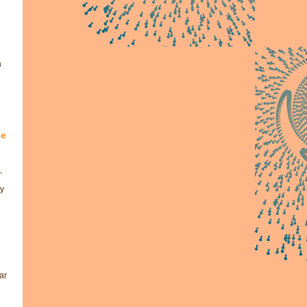
a
se
,
 y
ar