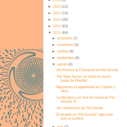
►
2015
(12)
►
2014
(14)
►
2013
(40)
►
2012
(63)
▼
2011
(64)
►
diciembre
(7)
►
noviembre
(5)
►
octubre
(6)
►
septiembre
(6)
▼
agosto
(6)
Del Rococó al Ciberpunk en Pet Society
The Sims Social: ya activo el nuevo
juego de Playfish
Mejorando la jugabilidad en Cityville y
otros
La literatura y el cine de nuevo en Pet
Society: E...
3er. aniversario de Pet Society
El Alcalde en "Pet Society": algo más
que un político
►
julio
(7)