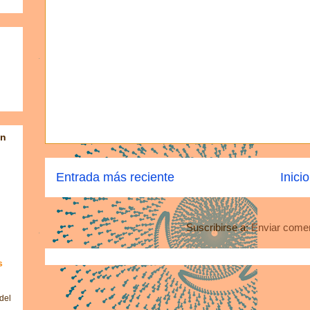
en
Entrada más reciente
Inicio
Suscribirse a:
Enviar comen
s
del