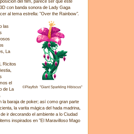
eposición del film, parece ser que este
n 3D con banda sonora de Lady Gaga
er al tema estrella: "Over the Rainbow
".
 las
s
rosos
os
s, La
, Ricitos
Bestia,
s
emos el
©Playfish "Giant Sparkling Hibiscus"
o de La
a
 la baraja de poker; así como gran parte
cienta, la varita mágica del hada madrina,
de ir decorando el ambiente a lo Ciudad
items inspirados en "El Maravilloso Mago