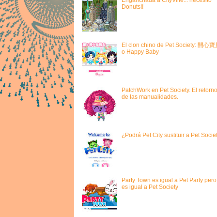
Donuts!!
El clon chino de Pet Society: 開心
o Happy Baby
PatchWork en Pet Society. El retorn
de las manualidades.
¿Podrá Pet City sustituir a Pet Socie
Party Town es igual a Pet Party pero
es igual a Pet Society