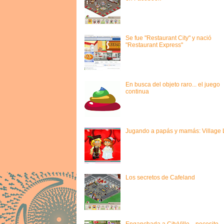
Se fue "Restaurant City" y nació
"Restaurant Express"
En busca del objeto raro... el juego
continua
Jugando a papás y mamás: Village L
Los secretos de Cafeland
Enganchada a CityVille... necesito