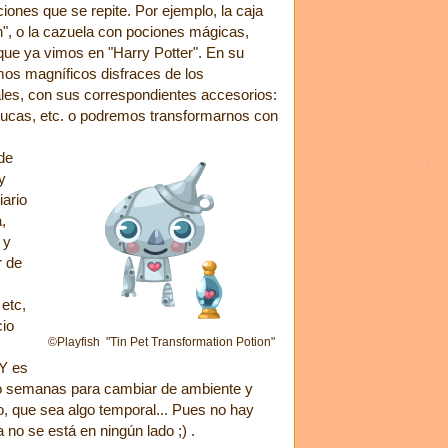
iones que se repite. Por ejemplo, la caja
h", o la cazuela con pociones mágicas,
que ya vimos en "Harry Potter". En su
mos magníficos disfraces de los
ales, con sus correspondientes accesorios:
elucas, etc. o podremos transformarnos con
de
y
iario
,
 y
r de
 etc,
cio
©Playfish "Tin Pet Transformation Potion"
 Y es
 o semanas para cambiar de ambiente y
o, que sea algo temporal... Pues no hay
no se está en ningún lado ;) .