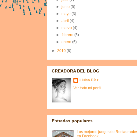
►
junio
(5)
►
mayo
(3)
►
abril
(4)
►
marzo
(4)
►
febrero
(5)
►
enero
(6)
►
2010
(8)
CREADORA DEL BLOG
Lluïsa Díaz
Ver todo mi perfil
Entradas populares
Los mejores juegos de Restaurante
en Facebook