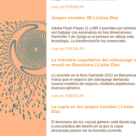
Leer en FOROALFA
Juegos sociales 3D | Lluïsa Díaz
Adobe Flash Player 11 y AIR 3 permiten por primer
vez trabajar con escenarios en tres dimensiones.
FarmVille 2 de Zynga es el primero en utilizar esta
tecnología. La transformación ha comenzado.
Leer en FOROALFA
La industria superlativa del videojuego 
reunió en Barcelona | Lluïsa Díaz
Lo ocurrido en la feria Gamelab 2012 en Barcelona
indica que el negocio del videojuego demanda
nuevos modelos de negocio, múltiples plataformas
diversos géneros.
Leer en FOROALFA
La copia en los juegos sociales | Lluïsa
Díaz
El fenómeno de los «social games» está dando lug
a una práctica del diseño en la que la copia
descarada parece ser la moneda corriente.