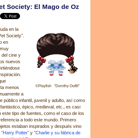
Pet Society: El Mago de Oz
duda en la
et Society".
o en
s muy
 del cine y
 los nuevos
irtiéndose
nspiración.
que
©Playfish "Dorothy Outfit"
sta menos
tinuamente a
de público infantil, juvenil y adulto, así como
fantástico, épico, medieval, etc., es casi
n este tipo de fuentes, como el caso de los
referencia a todo este mundo. Primero
jetos estaban inspirados y después vino
,
"Harry Potter"
y
"Charlie y su fábrica de