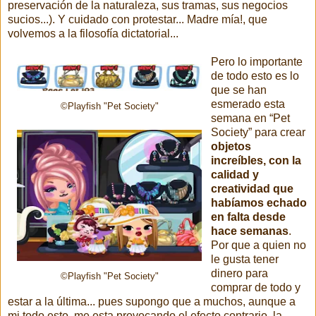
preservación de la naturaleza, sus tramas, sus negocios
sucios...). Y cuidado con protestar... Madre mía!, que
volvemos a la filosofía dictatorial...
Pero lo importante
de todo esto es lo
que se han
esmerado esta
©Playfish "Pet Society"
semana en “Pet
Society” para crear
objetos
increíbles, con la
calidad y
creatividad que
habíamos echado
en falta desde
hace semanas
.
Por que a quien no
le gusta tener
dinero para
©Playfish "Pet Society"
comprar de todo y
estar a la última... pues supongo que a muchos, aunque a
mi todo esto, me esta provocando el efecto contrario, la