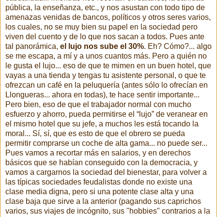
pública, la enseñanza, etc., y nos asustan con todo tipo de
amenazas venidas de bancos, políticos y otros seres varios,
los cuales, no se muy bien su papel en la sociedad pero
viven del cuento y de lo que nos sacan a todos. Pues ante
tal panorámica,
el lujo nos sube el 30%
. Eh? Cómo?... algo
se me escapa, a mí y a unos cuantos más. Pero a quién no
le gusta el lujo... eso de que te mimen en un buen hotel, que
vayas a una tienda y tengas tu asistente personal, o que te
ofrezcan un café en la peluquería (antes sólo lo ofrecían en
Llongueras... ahora en todas), te hace sentir importante...
Pero bien, eso de que el trabajador normal con mucho
esfuerzo y ahorro, pueda permitirse el “lujo” de veranear en
el mismo hotel que su jefe, a muchos les está tocando la
moral... Sí, sí, que es esto de que el obrero se pueda
permitir comprarse un coche de alta gama... no puede ser...
Pues vamos a recortar más en salarios, y en derechos
básicos que se habían conseguido con la democracia, y
vamos a cargarnos la sociedad del bienestar, para volver a
las típicas sociedades feudalistas donde no existe una
clase media digna, pero si una potente clase alta y una
clase baja que sirve a la anterior (pagando sus caprichos
varios, sus viajes de incógnito, sus "hobbies" contrarios a la