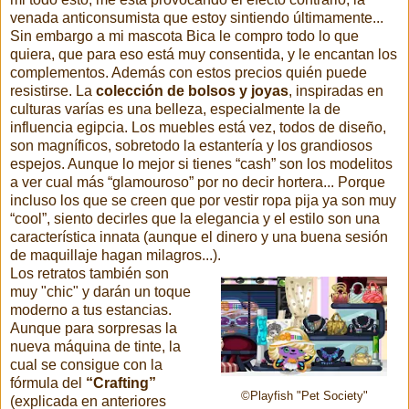
venada anticonsumista que estoy sintiendo últimamente...
Sin embargo a mi mascota Bica le compro todo lo que
quiera, que para eso está muy consentida, y le encantan los
complementos. Además con estos precios quién puede
resistirse. La
colección de bolsos y joyas
, inspiradas en
culturas varías es una belleza, especialmente la de
influencia egipcia. Los muebles está vez, todos de diseño,
son magníficos, sobretodo la estantería y los grandiosos
espejos. Aunque lo mejor si tienes “cash” son los modelitos
a ver cual más “glamouroso” por no decir hortera... Porque
incluso los que se creen que por vestir ropa pija ya son muy
“cool”, siento decirles que la elegancia y el estilo son una
característica innata (aunque el dinero y una buena sesión
de maquillaje hagan milagros...).
Los retratos también son
muy "chic" y darán un toque
moderno a tus estancias.
Aunque para sorpresas la
nueva máquina de tinte, la
cual se consigue con la
fórmula del
“Crafting”
©Playfish "Pet Society"
(explicada en anteriores