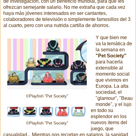
de investigación, con un beneficio mundial, para que les
ofrezcan semejante salario. No me extraña que cada vez
haya más jóvenes interesados en ser cantantes,
colaboradores de televisión o simplemente famosillos del 3
al cuarto, pero con una nutrida cartilla de ahorros.
Y que bien me
va la temática de
la semana en
"Pet Society"
para hacerla
extensible al
momento social
que vivimos en
Europa. La alta
sociedad, el
©Playfish "Pet Society"
"glamour", "Beau
monde", y el lujo
en todo su
esplendor en los
nuevos items del
©Playfish "Pet Society"
juego, que
casualidad... Mientras nos recortan en salarios, la sanidad