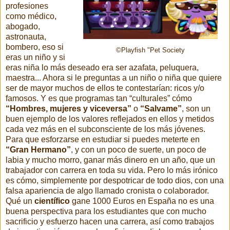
profesiones
como médico,
abogado,
astronauta,
bombero, eso si
©Playfish "Pet Society
eras un niño y si
eras niña lo más deseado era ser azafata, peluquera,
maestra... Ahora si le preguntas a un niño o niña que quiere
ser de mayor muchos de ellos te contestarían: ricos y/o
famosos. Y es que programas tan “culturales” cómo
“Hombres, mujeres y viceversa”
o
“Salvame”
, son un
buen ejemplo de los valores reflejados en ellos y metidos
cada vez más en el subconsciente de los más jóvenes.
Para que esforzarse en estudiar si puedes meterte en
“Gran Hermano”
, y con un poco de suerte, un poco de
labia y mucho morro, ganar más dinero en un año, que un
trabajador con carrera en toda su vida. Pero lo más irónico
es cómo, simplemente por despotricar de todo dios, con una
falsa apariencia de algo llamado cronista o colaborador.
Qué un
científico
gane 1000 Euros en España no es una
buena perspectiva para los estudiantes que con mucho
sacrificio y esfuerzo hacen una carrera, así como trabajos