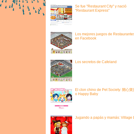
Se fue "Restaurant City" y nació
"Restaurant Express"
Los mejores juegos de Restaurante
en Facebook
Los secretos de Cafeland
El clon chino de Pet Society: 開心
o Happy Baby
Jugando a papás y mamás: Village L