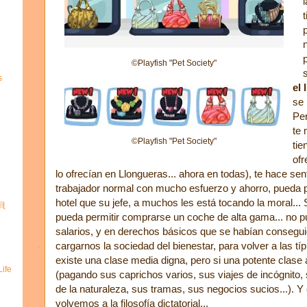
©Playfish "Pet Society"
s
el 
se
Per
te 
©Playfish "Pet Society"
tie
ofr
lo ofrecían en Llongueras... ahora en todas), te hace sent
trabajador normal con mucho esfuerzo y ahorro, pueda pe
hotel que su jefe, a muchos les está tocando la moral... 
寶貝
pueda permitir comprarse un coche de alta gama... no 
salarios, y en derechos básicos que se habían consegu
cargarnos la sociedad del bienestar, para volver a las t
existe una clase media digna, pero si una potente clase a
ife
(pagando sus caprichos varios, sus viajes de incógnito, 
de la naturaleza, sus tramas, sus negocios sucios...). Y
volvemos a la filosofía dictatorial...