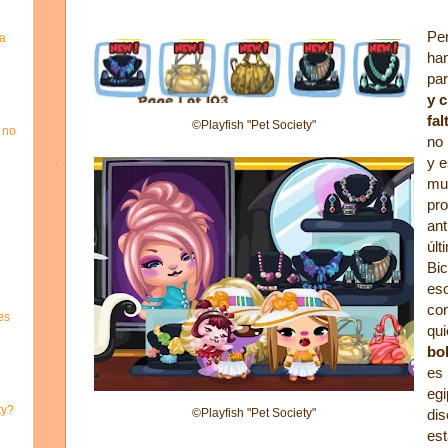
Per
a
ha
pa
y 
fa
©Playfish "Pet Society"
 no
no 
y e
muc
pro
ant
últ
Bic
eso
co
es
qui
bo
es 
egi
ty?
dis
©Playfish "Pet Society"
est