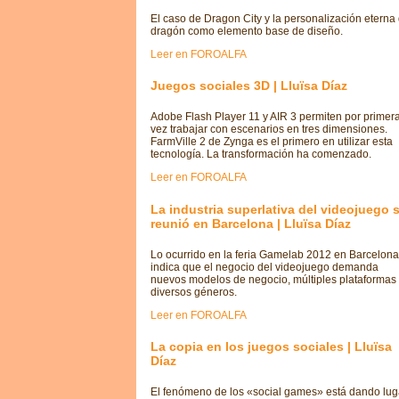
El caso de Dragon City y la personalización eterna 
dragón como elemento base de diseño.
Leer en FOROALFA
Juegos sociales 3D | Lluïsa Díaz
Adobe Flash Player 11 y AIR 3 permiten por primer
vez trabajar con escenarios en tres dimensiones.
FarmVille 2 de Zynga es el primero en utilizar esta
tecnología. La transformación ha comenzado.
Leer en FOROALFA
La industria superlativa del videojuego 
reunió en Barcelona | Lluïsa Díaz
Lo ocurrido en la feria Gamelab 2012 en Barcelona
indica que el negocio del videojuego demanda
nuevos modelos de negocio, múltiples plataformas
diversos géneros.
Leer en FOROALFA
La copia en los juegos sociales | Lluïsa
Díaz
El fenómeno de los «social games» está dando lug