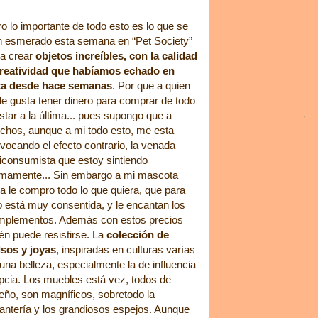
o lo importante de todo esto es lo que se
n esmerado esta semana en “Pet Society”
ra crear
objetos increíbles, con la calidad
creatividad que habíamos echado en
lta desde hace semanas
. Por que a quien
le gusta tener dinero para comprar de todo
star a la última... pues supongo que a
hos, aunque a mi todo esto, me esta
vocando el efecto contrario, la venada
iconsumista que estoy sintiendo
imamente... Sin embargo a mi mascota
a le compro todo lo que quiera, que para
 está muy consentida, y le encantan los
mplementos. Además con estos precios
én puede resistirse. La
colección de
lsos y joyas
, inspiradas en culturas varías
una belleza, especialmente la de influencia
pcia. Los muebles está vez, todos de
eño, son magníficos, sobretodo la
antería y los grandiosos espejos. Aunque