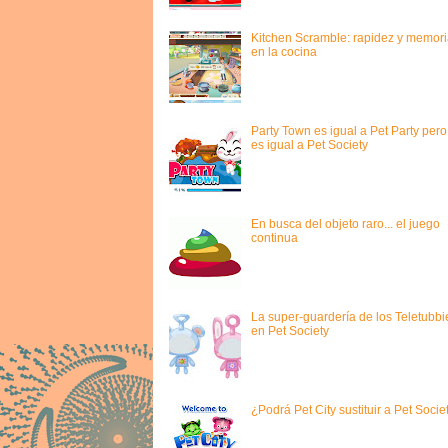
Kitchen Scramble: rapidez y memori
en la cocina
Party Town es igual a Pet Party pero
es igual a Pet Society
En busca del objeto raro... el juego
continua
La super-guardería de los Teletubbi
en Pet Society
¿Podrá Pet City sustituir a Pet Socie