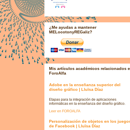
¿Me ayudas a mantener
MELocotonyREGaliz?
Mis artículos académicos relacionados 
ForoAlfa
Adobe en la enseñanza superior del
diseño gráfico | Lluïsa Díaz
Etapas para la integración de aplicaciones
informáticas en la enseñanza del diseño gráfico.
Leer en FOROALFA
Personalización de objetos en los juego
de Facebook | Lluïsa Díaz