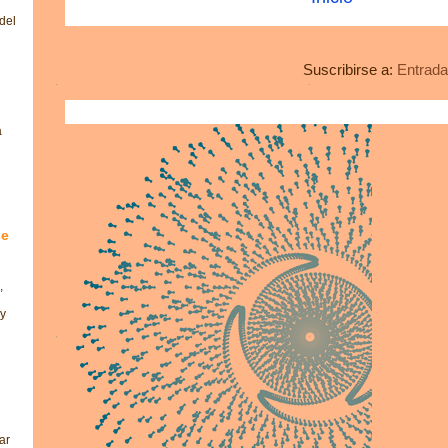
del
Suscribirse a:
Entrada
a
se
,
 y
ar