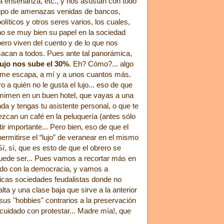
la enseñanza, etc., y nos asustan con todo
tipo de amenazas venidas de bancos,
políticos y otros seres varios, los cuales,
no se muy bien su papel en la sociedad
pero viven del cuento y de lo que nos
sacan a todos. Pues ante tal panorámica,
lujo nos sube el 30%
. Eh? Cómo?... algo
 me escapa, a mí y a unos cuantos más.
o a quién no le gusta el lujo... eso de que
mimen en un buen hotel, que vayas a una
nda y tengas tu asistente personal, o que te
ezcan un café en la peluquería (antes sólo
ir importante... Pero bien, eso de que el
rmitirse el “lujo” de veranear en el mismo
Sí, sí, que es esto de que el obrero se
puede ser... Pues vamos a recortar más en
ido con la democracia, y vamos a
ípicas sociedades feudalistas donde no
lta y una clase baja que sirve a la anterior
sus "hobbies" contrarios a la preservación
 cuidado con protestar... Madre mía!, que