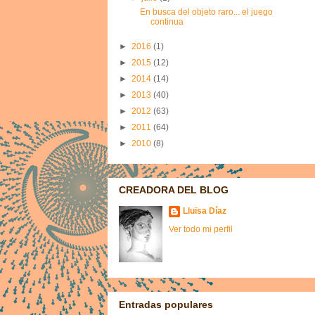
En busca del objeto raro... el juego
continua
►
2016
(1)
►
2015
(12)
►
2014
(14)
►
2013
(40)
►
2012
(63)
►
2011
(64)
►
2010
(8)
CREADORA DEL BLOG
Lluïsa Díaz
Ver todo mi perfil
Entradas populares