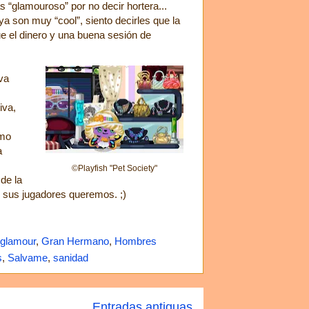
s “glamouroso” por no decir hortera...
ya son muy “cool”, siento decirles que la
que el dinero y una buena sesión de
va
iva,
omo
a
©Playfish "Pet Society"
de la
e sus jugadores queremos. ;)
glamour
,
Gran Hermano
,
Hombres
s
,
Salvame
,
sanidad
Entradas antiguas