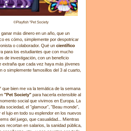
©Playfish "Pet Society
, ganar más dinero en un año, que un
nico es cómo, simplemente por despotricar
cronista o colaborador. Qué un
científico
a para los estudiantes que con mucho
os de investigación, con un beneficio
me extraña que cada vez haya más jóvenes
n o simplemente famosillos del 3 al cuarto,
Y que bien me va la temática de la semana
en
"Pet Society"
para hacerla extensible al
momento social que vivimos en Europa. La
alta sociedad, el "glamour", "Beau monde",
y el lujo en todo su esplendor en los nuevos
items del juego, que casualidad... Mientras
nos recortan en salarios, la sanidad pública,