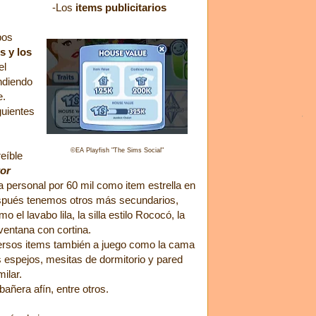
-Los
items publicitarios
pos
s y los
el
endiendo
e.
guientes
©
EA Playfish "The Sims Social"
reíble
ror
ta personal por 60 mil como item estrella en
espués tenemos otros más secundarios,
o el lavabo lila, la silla estilo Rococó, la
 ventana con cortina.
ersos items también a juego como la cama
s espejos, mesitas de dormitorio y pared
imilar.
bañera afín, entre otros.