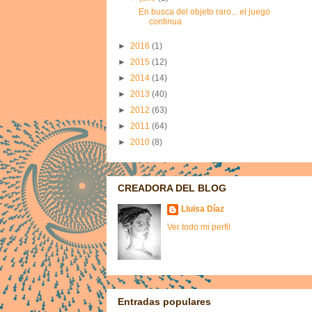
En busca del objeto raro... el juego
continua
►
2016
(1)
►
2015
(12)
►
2014
(14)
►
2013
(40)
►
2012
(63)
►
2011
(64)
►
2010
(8)
CREADORA DEL BLOG
Lluïsa Díaz
Ver todo mi perfil
Entradas populares