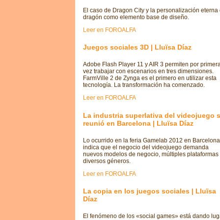
El caso de Dragon City y la personalización eterna 
dragón como elemento base de diseño.
Leer en FOROALFA
Juegos sociales 3D | Lluïsa Díaz
Adobe Flash Player 11 y AIR 3 permiten por primer
vez trabajar con escenarios en tres dimensiones.
FarmVille 2 de Zynga es el primero en utilizar esta
tecnología. La transformación ha comenzado.
Leer en FOROALFA
La industria superlativa del videojuego 
reunió en Barcelona | Lluïsa Díaz
Lo ocurrido en la feria Gamelab 2012 en Barcelona
indica que el negocio del videojuego demanda
nuevos modelos de negocio, múltiples plataformas
diversos géneros.
Leer en FOROALFA
La copia en los juegos sociales | Lluïsa
Díaz
El fenómeno de los «social games» está dando lug