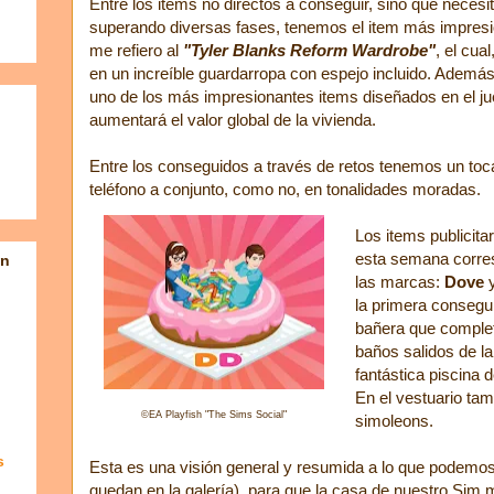
Entre los items no directos a conseguir, sino que necesit
superando diversas fases, tenemos el item más impresi
me refiero al
"Tyler Blanks Reform Wardrobe"
, el cua
en un increíble guardarropa con espejo incluido. Además
uno de los más impresionantes items diseñados en el ju
aumentará el valor global de la vivienda.
Entre los conseguidos a través de retos tenemos un toc
teléfono a conjunto, como no, en tonalidades moradas.
Los items publicita
esta semana corre
en
las marcas:
Dove
la primera consegu
bañera que complet
baños salidos de l
fantástica piscina 
En el vestuario ta
©
EA Playfish "The Sims Social"
simoleons.
s
Esta es una visión general y resumida a lo que podemos
quedan en la galería), para que la casa de nuestro Sim 