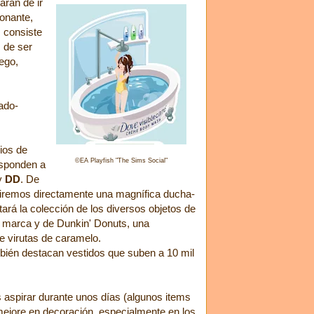
arán de ir
onante,
l, consiste
 de ser
ego,
ado-
rios de
©
EA Playfish "The Sims Social"
sponden a
y
DD
. De
iremos directamente una magnífica ducha-
ará la colección de los diversos objetos de
a marca y de Dunkin' Donuts, una
de virutas de caramelo.
mbién destacan vestidos que suben a 10 mil
 aspirar durante unos días (algunos items
mejore en decoración, especialmente en los