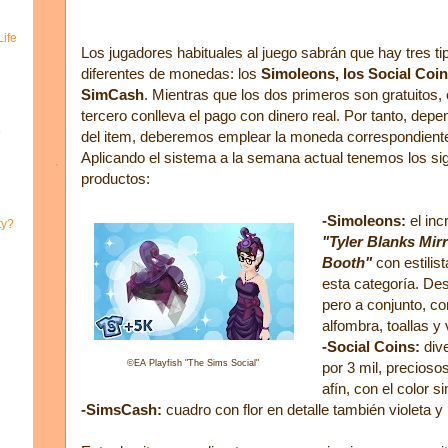
ife
Los jugadores habituales al juego sabrán que hay tres ti
diferentes de monedas: los
Simoleons, los Social Coin
SimCash
. Mientras que los dos primeros son gratuitos, 
tercero conlleva el pago con dinero real. Por tanto, dep
o
del item, deberemos emplear la moneda correspondient
Aplicando el sistema a la semana actual tenemos los si
productos:
-Simoleons:
el inc
ty?
"Tyler Blanks Mir
Booth"
con estilis
esta categoría. D
pero a conjunto, com
alfombra, toallas y
-Social Coins:
div
©
EA Playfish "The Sims Social"
por 3 mil, precioso
afín, con el color s
-SimsCash:
cuadro con flor en detalle también violeta y 