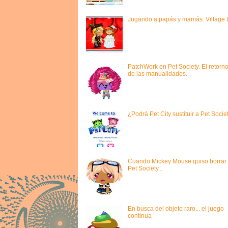
Jugando a papás y mamás: Village L
PatchWork en Pet Society. El retorn
de las manualidades.
¿Podrá Pet City sustituir a Pet Socie
Cuando Mickey Mouse quiso borrar
Pet Society...
En busca del objeto raro... el juego
continua