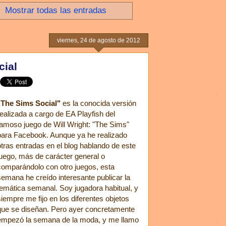
.
Mostrar todas las entradas
viernes, 24 de agosto de 2012
cial
"The Sims Social"
es la conocida versión
realizada a cargo de EA Playfish del
famoso juego de Will Wright: "The Sims"
para Facebook. Aunque ya he realizado
otras entradas en el blog hablando de este
juego, más de carácter general o
comparándolo con otro juegos, esta
semana he creído interesante publicar la
temática semanal. Soy jugadora habitual, y
siempre me fijo en los diferentes objetos
que se diseñan. Pero ayer concretamente
empezó la semana de la moda, y me llamo