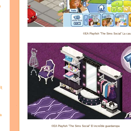
s
©
EA Playfish "The Sims Social" La ca
寶貝
a
©
EA Playfish "The Sims Social" El increíble guardarropa