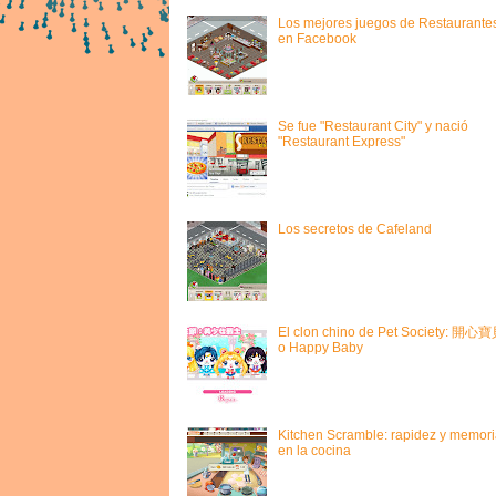
Los mejores juegos de Restaurante
en Facebook
Se fue "Restaurant City" y nació
"Restaurant Express"
Los secretos de Cafeland
El clon chino de Pet Society: 開心
o Happy Baby
Kitchen Scramble: rapidez y memori
en la cocina