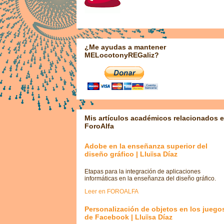
¿Me ayudas a mantener
MELocotonyREGaliz?
Mis artículos académicos relacionados 
ForoAlfa
Adobe en la enseñanza superior del
diseño gráfico | Lluïsa Díaz
Etapas para la integración de aplicaciones
informáticas en la enseñanza del diseño gráfico.
Leer en FOROALFA
Personalización de objetos en los juego
de Facebook | Lluïsa Díaz