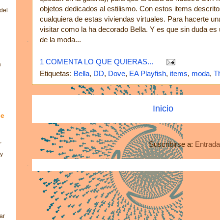
objetos dedicados al estilismo. Con estos items descri
del
cualquiera de estas viviendas virtuales. Para hacerte u
visitar como la ha decorado Bella. Y es que sin duda e
de la moda...
1 COMENTA LO QUE QUIERAS...
a
Etiquetas:
Bella
,
DD
,
Dove
,
EA Playfish
,
items
,
moda
,
T
Inicio
se
,
Suscribirse a:
Entrada
 y
ar