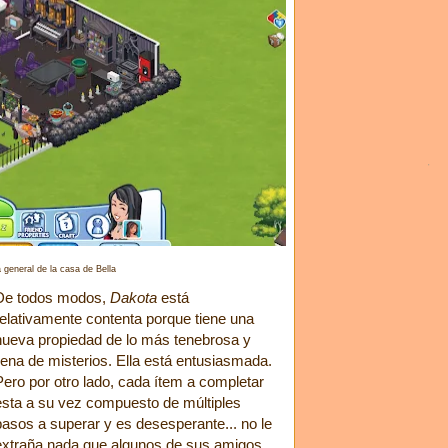
 general de la casa de Bella
De todos modos,
Dakota
está
relativamente contenta porque tiene una
nueva propiedad de lo más tenebrosa y
llena de misterios. Ella está entusiasmada.
Pero por otro lado, cada ítem a completar
esta a su vez compuesto de múltiples
pasos a superar y es desesperante... no le
extraña nada que algunos de sus amigos