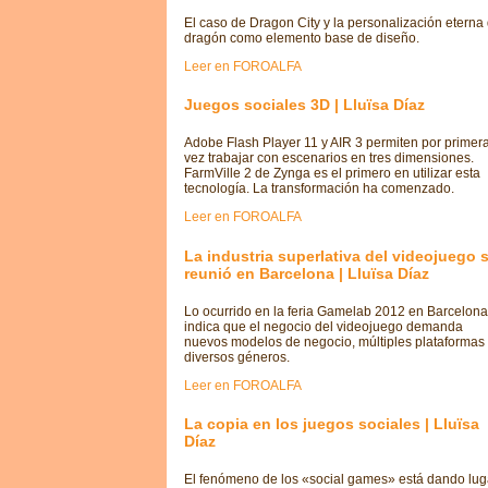
El caso de Dragon City y la personalización eterna 
dragón como elemento base de diseño.
Leer en FOROALFA
Juegos sociales 3D | Lluïsa Díaz
Adobe Flash Player 11 y AIR 3 permiten por primer
vez trabajar con escenarios en tres dimensiones.
FarmVille 2 de Zynga es el primero en utilizar esta
tecnología. La transformación ha comenzado.
Leer en FOROALFA
La industria superlativa del videojuego 
reunió en Barcelona | Lluïsa Díaz
Lo ocurrido en la feria Gamelab 2012 en Barcelona
indica que el negocio del videojuego demanda
nuevos modelos de negocio, múltiples plataformas
diversos géneros.
Leer en FOROALFA
La copia en los juegos sociales | Lluïsa
Díaz
El fenómeno de los «social games» está dando lug