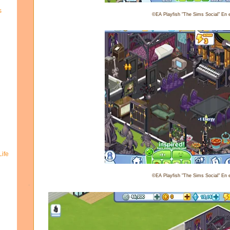
s
©EA Playfish "The Sims Social" En e
ife
©EA Playfish "The Sims Social" En e