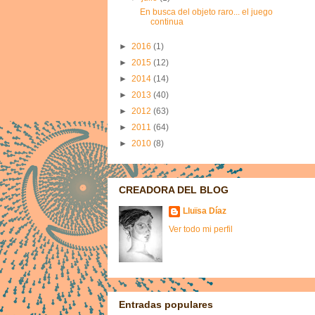
En busca del objeto raro... el juego
continua
►
2016
(1)
►
2015
(12)
►
2014
(14)
►
2013
(40)
►
2012
(63)
►
2011
(64)
►
2010
(8)
CREADORA DEL BLOG
Lluïsa Díaz
Ver todo mi perfil
Entradas populares