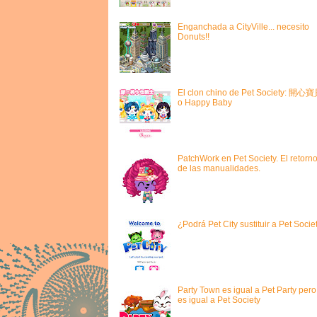
Enganchada a CityVille... necesito
Donuts!!
El clon chino de Pet Society: 開心
o Happy Baby
PatchWork en Pet Society. El retorn
de las manualidades.
¿Podrá Pet City sustituir a Pet Socie
Party Town es igual a Pet Party pero
es igual a Pet Society