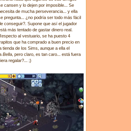
se cansen y lo dejen por imposible... Se
necesita de mucha perseverancia... y ella
se pregunta... ¿no podría ser todo más fácil
de conseguir?. Supone que así el jugador
está más tentado de gastar dinero real.
Respecto al vestuario, se ha puesto 4
trapitos que ha comprado a buen precio en
la tienda de los Sims, aunque a ella el
va
Bella
, pero claro, es tan caro... está fuera
era regalar?... ;)