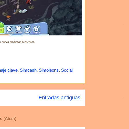
u nueva propiedad Misteriosa
aje clave
,
Simcash
,
Simoleons
,
Social
Entradas antiguas
s (Atom)