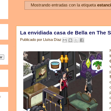
Mostrando entradas con la etiqueta
estanc
La envidiada casa de Bella en The 
Publicado por
Lluïsa Díaz
)