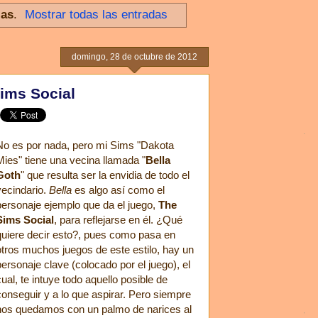
ias
.
Mostrar todas las entradas
domingo, 28 de octubre de 2012
Sims Social
No es por nada, pero mi Sims "Dakota
Mies" tiene una vecina llamada "
Bella
Goth
" que resulta ser la envidia de todo el
vecindario.
Bella
es algo así como el
personaje ejemplo que da el juego,
The
Sims Social
, para reflejarse en él. ¿Qué
quiere decir esto?, pues como pasa en
otros muchos juegos de este estilo, hay un
personaje clave (colocado por el juego), el
cual, te intuye todo aquello posible de
conseguir y a lo que aspirar. Pero siempre
nos quedamos con un palmo de narices al