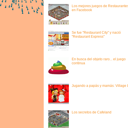
Los mejores juegos de Restaurante
en Facebook
Se fue "Restaurant City" y nació
"Restaurant Express"
En busca del objeto raro... el juego
continua
Jugando a papás y mamás: Village L
Los secretos de Cafeland