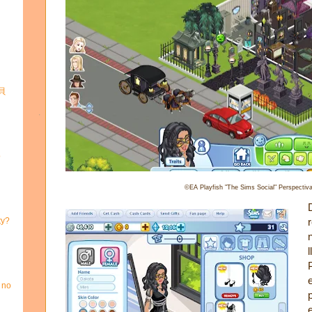
寶貝
o
©EA Playfish "The Sims Social" Perspectiva
ty?
 no