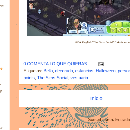
del
a
©EA Playfish "The Sims Social" Dakota en s
0 COMENTA LO QUE QUIERAS...
se
Etiquetas:
Bella
,
decorado
,
estancias
,
Halloween
,
person
points
,
The Sims Social
,
vestuario
,
 y
Inicio
Suscribirse a:
Entrada
ar