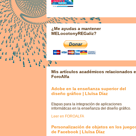
¿Me ayudas a mantener
MELocotonyREGaliz?
Mis artículos académicos relacionados 
ForoAlfa
Adobe en la enseñanza superior del
diseño gráfico | Lluïsa Díaz
Etapas para la integración de aplicaciones
informáticas en la enseñanza del diseño gráfico.
Leer en FOROALFA
Personalización de objetos en los juego
de Facebook | Lluïsa Díaz