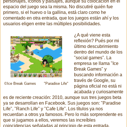
personajes, iconos y paisajes, aunque su colocación en el
espacio del juego sea la misma. No discutiré quién fue
primero, si el huevo o la gallina, está claro como he
comentado en otra entrada, que los juegos están ahí y los
usuarios eligen entre las múltiples posibilidades.
¿A qué viene esta
reflexión? Pués por mi
último descubrimiento
dentro del mundo de los
"social games". La
empresa se llama "Ice
Break Games" y
buscando información a
través de Google, su
©Ice Break Games "Paradise Life"
página oficial no está ni
acabada y curiosamente
es de reciente creación: 2010, aunque sus tres juegos beta
ya se desarrollan en Facebook. Sus juegos son: "Paradise
Life", "Ranch Life" y "Cafe Life". Los títulos ya nos
recuerdan a otros ya famosos. Pero lo más sorprendente es
que si jugamos a ellos, veremos las increíbles
coincidencias señaladas al principio de esta entrada.