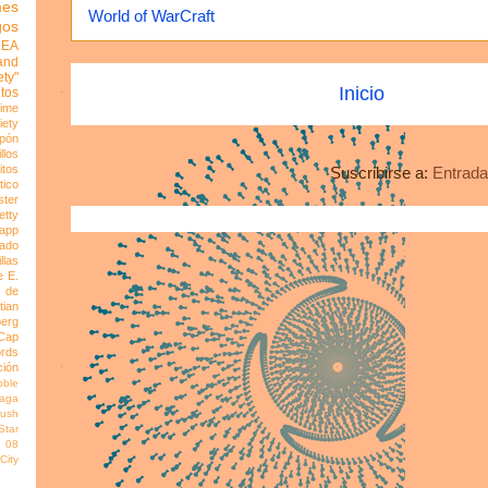
mes
World of WarCraft
gos
h EA
and
ty"
Inicio
tos
Time
iety
pón
llos
itos
Suscribirse a:
Entrada
tico
ter
etty
app
ado
llas
e
E.
 de
tian
erg
Cap
rds
ción
bble
Saga
rush
Star
n 08
City