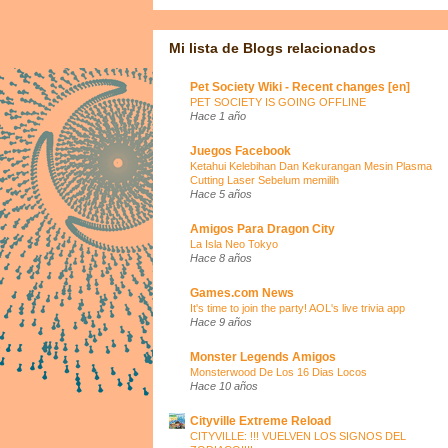
Mi lista de Blogs relacionados
Pet Society Wiki - Recent changes [en]
PET SOCIETY IS GOING OFFLINE
Hace 1 año
Juegos Facebook
Ketahui Kelebihan Dan Kekurangan Mesin Plasma
Cutting Laser Sebelum memilih
Hace 5 años
Amigos Para Dragon City
La Isla Neo Tokyo
Hace 8 años
Games.com News
It's time to join the party! AOL's live trivia app
Hace 9 años
Monster Legends Amigos
Monsterwood De Los 16 Dias Locos
Hace 10 años
Cityville Extreme Reload
CITYVILLE: !!! VUELVEN LOS SIGNOS DEL