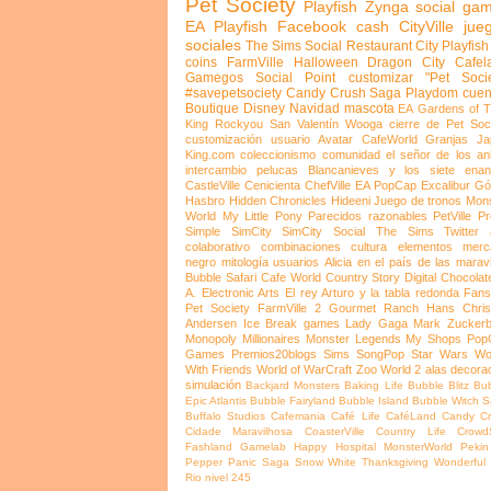
Pet Society
Playfish
Zynga
social ga
EA Playfish
Facebook
cash
CityVille
jue
sociales
The Sims Social
Restaurant City
Playfis
coins
FarmVille
Halloween
Dragon City
Cafel
Gamegos
Social Point
customizar
"Pet Socie
#savepetsociety
Candy Crush Saga
Playdom
cuen
Boutique
Disney
Navidad
mascota
EA
Gardens of 
King
Rockyou
San Valentín
Wooga
cierre de Pet Soc
customización
usuario
Avatar
CafeWorld
Granjas
Ja
King.com
coleccionismo
comunidad
el señor de los ani
intercambio
pelucas
Blancanieves y los siete enan
CastleVille
Cenicienta
ChefVille
EA PopCap
Excalibur
Gó
Hasbro
Hidden Chronicles
Hideeni
Juego de tronos
Mons
World
My Little Pony
Parecidos razonables
PetVille
Pr
Simple
SimCity
SimCity Social
The Sims
Twitter
colaborativo
combinaciones
cultura
elementos
merc
negro
mitología
usuarios
Alicia en el país de las maravi
Bubble Safari
Cafe World
Country Story
Digital Chocolat
A. Electronic Arts
El rey Arturo y la tabla redonda
Fans
Pet Society
FarmVille 2
Gourmet Ranch
Hans Chris
Andersen
Ice Break games
Lady Gaga
Mark Zuckerb
Monopoly Millionaires
Monster Legends
My Shops
Pop
Games
Premios20blogs
Sims
SongPop
Star Wars
Wo
With Friends
World of WarCraft
Zoo World 2
alas
decora
simulación
Backjard Monsters
Baking Life
Bubble Blitz
Bu
Epic Atlantis
Bubble Fairyland
Bubble Island
Bubble Witch 
Buffalo Studios
Cafemania
Café Life
CaféLand
Candy C
Cidade Maravilhosa
CoasterVille
Country Life
Crowd
Fashland
Gamelab
Happy Hospital
MonsterWorld
Peki
Pepper Panic Saga
Snow White
Thanksgiving
Wonderful 
Rio
nivel 245