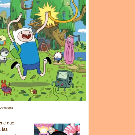
 Aventuras"
erie que
 las