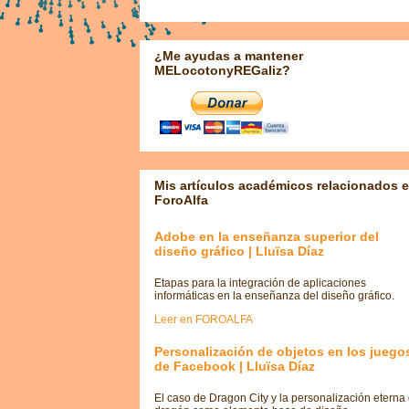
¿Me ayudas a mantener
MELocotonyREGaliz?
Mis artículos académicos relacionados 
ForoAlfa
Adobe en la enseñanza superior del
diseño gráfico | Lluïsa Díaz
Etapas para la integración de aplicaciones
informáticas en la enseñanza del diseño gráfico.
Leer en FOROALFA
Personalización de objetos en los juego
de Facebook | Lluïsa Díaz
El caso de Dragon City y la personalización eterna 