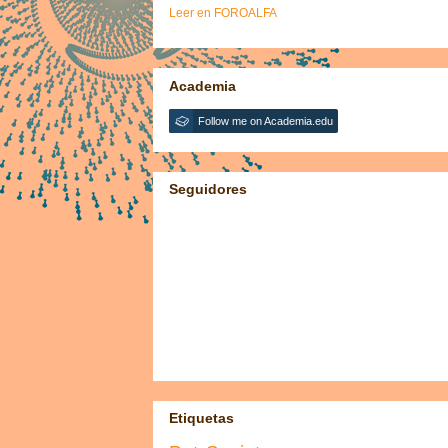
Leer en FOROALFA
Academia
Follow me on Academia.edu
Seguidores
Etiquetas