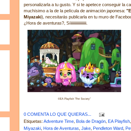
personalizarla a tu gusto. Y si te apetece conseguir la c
muchísimo a la de la película de animación japonesa:
"E
Miyazaki
), necesitarás publicarla en tu muro de Facebo
¿Hora de aventuras?, Síiiiiiiiiiiiiiiiiii.
©EA Playfish "Pet Society"
0 COMENTA LO QUE QUIERAS...
Etiquetas:
Adventure Time
,
Bola de Dragón
,
EA Playfish
Miyazaki
,
Hora de Aventuras
,
Jake
,
Pendleton Ward
,
Pe