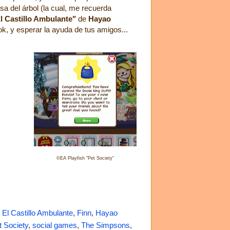
asa del árbol (la cual, me recuerda
l Castillo Ambulante"
de
Hayao
ok, y esperar la ayuda de tus amigos...
©EA Playfish "Pet Society"
,
El Castillo Ambulante
,
Finn
,
Hayao
t Society
,
social games
,
The Simpsons
,