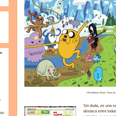
en
©Pendleton
Ward "Hora de
s
Sin duda, es una s
destaca entre todas
del