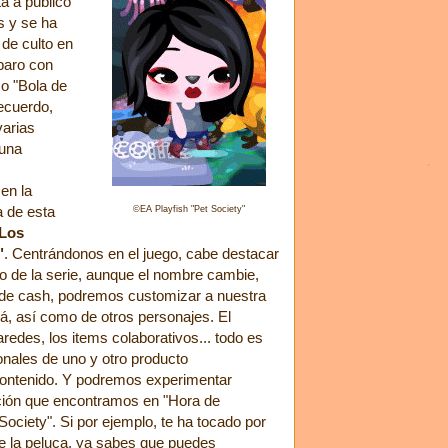
a a público
s y se ha
 de culto en
paro con
o "Bola de
ecuerdo,
arias
 una
 en la
ia de esta
©EA Playfish "Pet Society"
Los
"
. Centrándonos en el juego, cabe destacar
o de la serie, aunque el nombre cambie,
s" de cash, podremos customizar a nuestra
rá, así como de otros personajes. El
redes, los items colaborativos... todo es
cionales de uno y otro producto
 contenido. Y podremos experimentar
ción que encontramos en "Hora de
ociety". Si por ejemplo, te ha tocado por
 de la peluca, ya sabes que puedes