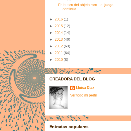
En busca del objeto raro... el juego
continua
►
2016
(1)
►
2015
(12)
►
2014
(14)
►
2013
(40)
►
2012
(63)
►
2011
(64)
►
2010
(8)
CREADORA DEL BLOG
Lluïsa Díaz
Ver todo mi perfil
Entradas populares