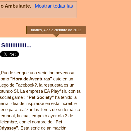
llo Ambulante
.
Mostrar todas las
martes, 4 de diciembre de 2012
iiiiiiiii...
¿Puede ser que una serie tan novedosa
como
"Hora de Aventuras"
este en un
juego de Facebook?, la respuesta es un
rotundo Sí. La empresa EA Playfish, con su
"social game":
"Pet Society"
ha tenido la
genial idea de inspirarse en esta increíble
serie para realizar los items de su temática
semanal, la cual, empezó ayer día 3 de
diciembre, con el nombre de
"Pet
Odyssey"
. Esta serie de animación