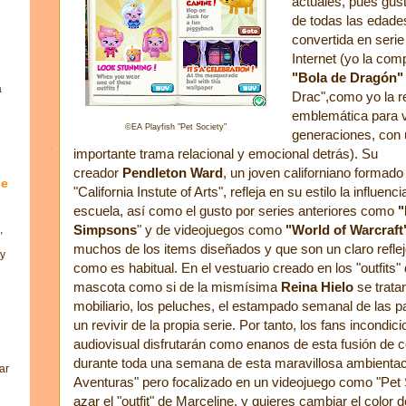
actuales, pues gust
de todas las edade
convertida en serie
Internet (yo la com
"Bola de Dragón"
a
Drac",como yo la r
emblemática para v
©EA Playfish "Pet Society"
generaciones, con
importante trama relacional y emocional detrás). Su
creador
Pendleton Ward
, un joven californiano formado
se
"California Instute of Arts", refleja en su estilo la influenc
escuela, así como el gusto por series anteriores como
"
Simpsons
" y de videojuegos como
"World of Warcraft
,
muchos de los items diseñados y que son un claro reflej
 y
como es habitual. En el vestuario creado en los "outfit
mascota como si de la mismísima
Reina Hielo
se trata
mobiliario, los peluches, el estampado semanal de las pa
un revivir de la propia serie. Por tanto, los fans incondi
audiovisual disfrutarán como enanos de esta fusión de
durante toda una semana de esta maravillosa ambienta
ar
Aventuras" pero focalizado en un videojuego como "Pet S
azar el "outfit" de Marceline, y quieres cambiar el color