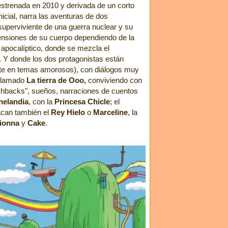
estrenada en 2010 y derivada de un corto
inicial, narra las aventuras de dos
uperviviente de una guerra nuclear y su
ensiones de su cuerpo dependiendo de la
 apocalíptico, donde se mezcla el
n. Y donde los dos protagonistas están
te en temas amorosos), con diálogos muy
 llamado
La tierra de Ooo,
conviviendo con
ashbacks", sueños, narraciones de cuentos
elandia
, con la
Princesa Chicle
; el
acan también el
Rey Hielo
o
Marceline
, la
ionna
y
Cake
.