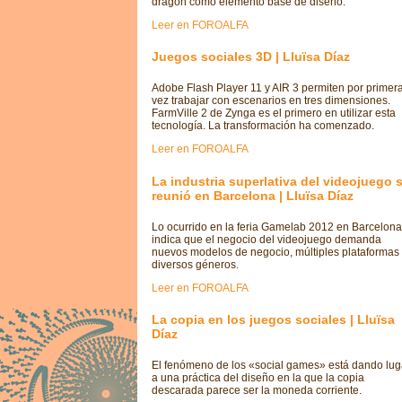
dragón como elemento base de diseño.
Leer en FOROALFA
Juegos sociales 3D | Lluïsa Díaz
Adobe Flash Player 11 y AIR 3 permiten por primer
vez trabajar con escenarios en tres dimensiones.
FarmVille 2 de Zynga es el primero en utilizar esta
tecnología. La transformación ha comenzado.
Leer en FOROALFA
La industria superlativa del videojuego 
reunió en Barcelona | Lluïsa Díaz
Lo ocurrido en la feria Gamelab 2012 en Barcelona
indica que el negocio del videojuego demanda
nuevos modelos de negocio, múltiples plataformas
diversos géneros.
Leer en FOROALFA
La copia en los juegos sociales | Lluïsa
Díaz
El fenómeno de los «social games» está dando lug
a una práctica del diseño en la que la copia
descarada parece ser la moneda corriente.