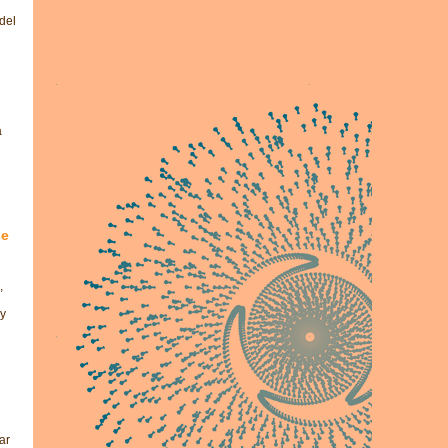
del
a
se
,
 y
ar