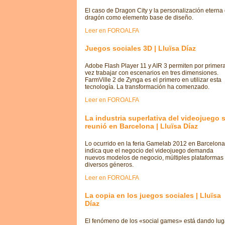
El caso de Dragon City y la personalización eterna 
dragón como elemento base de diseño.
Leer en FOROALFA
Juegos sociales 3D | Lluïsa Díaz
Adobe Flash Player 11 y AIR 3 permiten por primer
vez trabajar con escenarios en tres dimensiones.
FarmVille 2 de Zynga es el primero en utilizar esta
tecnología. La transformación ha comenzado.
Leer en FOROALFA
La industria superlativa del videojuego 
reunió en Barcelona | Lluïsa Díaz
Lo ocurrido en la feria Gamelab 2012 en Barcelona
indica que el negocio del videojuego demanda
nuevos modelos de negocio, múltiples plataformas
diversos géneros.
Leer en FOROALFA
La copia en los juegos sociales | Lluïsa
Díaz
El fenómeno de los «social games» está dando lug