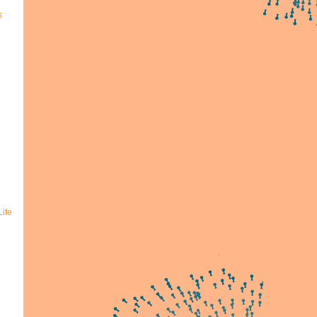
s
ife