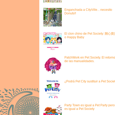
Enganchada a CityVille... necesito
Donuts!!
El clon chino de Pet Society: 開心
o Happy Baby
PatchWork en Pet Society. El retorn
de las manualidades.
¿Podrá Pet City sustituir a Pet Socie
Party Town es igual a Pet Party pero
es igual a Pet Society