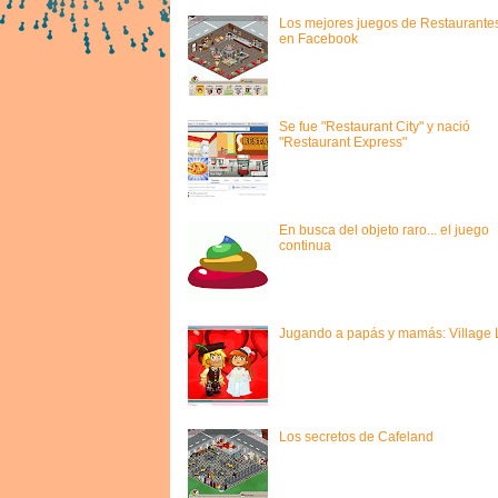
Los mejores juegos de Restaurante
en Facebook
Se fue "Restaurant City" y nació
"Restaurant Express"
En busca del objeto raro... el juego
continua
Jugando a papás y mamás: Village L
Los secretos de Cafeland