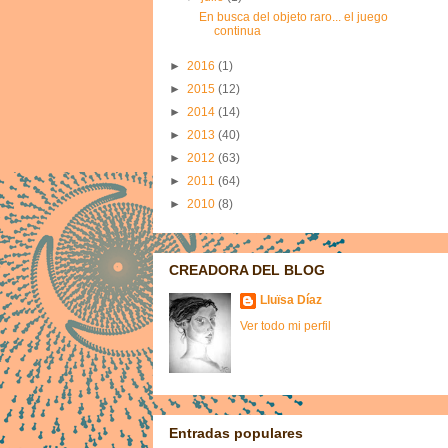
En busca del objeto raro... el juego
continua
►
2016
(1)
►
2015
(12)
►
2014
(14)
►
2013
(40)
►
2012
(63)
►
2011
(64)
►
2010
(8)
CREADORA DEL BLOG
Lluïsa Díaz
Ver todo mi perfil
Entradas populares