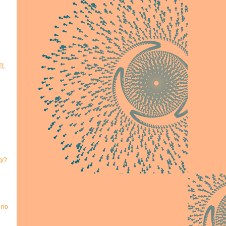
寶貝
o
ty?
 no