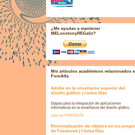
¿Me ayudas a mantener
MELocotonyREGaliz?
Mis artículos académicos relacionados 
ForoAlfa
Adobe en la enseñanza superior del
diseño gráfico | Lluïsa Díaz
Etapas para la integración de aplicaciones
informáticas en la enseñanza del diseño gráfico.
Leer en FOROALFA
Personalización de objetos en los juego
de Facebook | Lluïsa Díaz