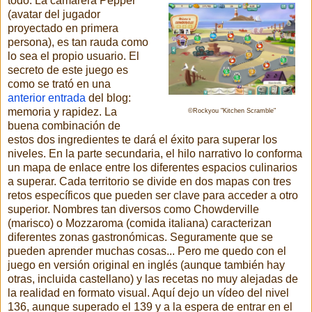
todo. La camarera Pepper
(avatar del jugador
proyectado en primera
persona), es tan rauda como
lo sea el propio usuario. El
secreto de este juego es
como se trató en una
anterior entrada
del blog:
memoria y rapidez. La
©Rockyou "Kitchen Scramble"
buena combinación de
estos dos ingredientes te dará el éxito para superar los
niveles. En la parte secundaria, el hilo narrativo lo conforma
un mapa de enlace entre los diferentes espacios culinarios
a superar. Cada territorio se divide en dos mapas con tres
retos específicos que pueden ser clave para acceder a otro
superior. Nombres tan diversos como Chowderville
(marisco) o Mozzaroma (comida italiana) caracterizan
diferentes zonas gastronómicas. Seguramente que se
pueden aprender muchas cosas... Pero me quedo con el
juego en versión original en inglés (aunque también hay
otras, incluida castellano) y las recetas no muy alejadas de
la realidad en formato visual. Aquí dejo un vídeo del nivel
136, aunque superado el 139 y a la espera de entrar en el