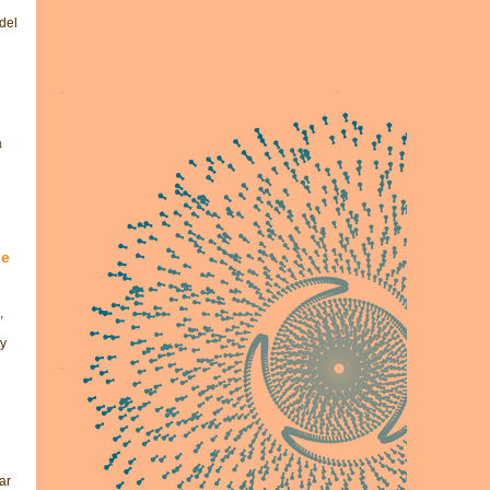
del
a
se
,
 y
ar