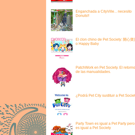
Enganchada a CityVille... necesito
Donuts!!
El clon chino de Pet Society: 開心
o Happy Baby
PatchWork en Pet Society. El retorn
de las manualidades.
¿Podrá Pet City sustituir a Pet Socie
Party Town es igual a Pet Party pero
es igual a Pet Society