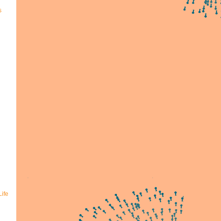
s
ife