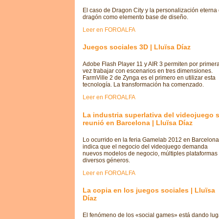
El caso de Dragon City y la personalización eterna 
dragón como elemento base de diseño.
Leer en FOROALFA
Juegos sociales 3D | Lluïsa Díaz
Adobe Flash Player 11 y AIR 3 permiten por primer
vez trabajar con escenarios en tres dimensiones.
FarmVille 2 de Zynga es el primero en utilizar esta
tecnología. La transformación ha comenzado.
Leer en FOROALFA
La industria superlativa del videojuego 
reunió en Barcelona | Lluïsa Díaz
Lo ocurrido en la feria Gamelab 2012 en Barcelona
indica que el negocio del videojuego demanda
nuevos modelos de negocio, múltiples plataformas
diversos géneros.
Leer en FOROALFA
La copia en los juegos sociales | Lluïsa
Díaz
El fenómeno de los «social games» está dando lug