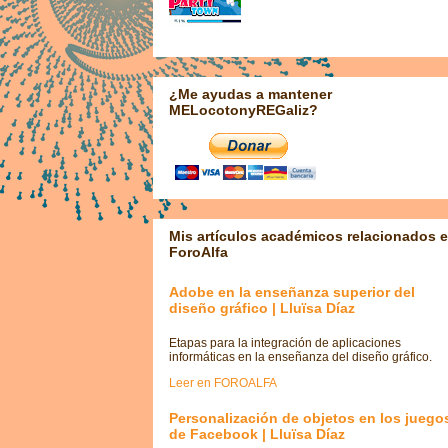
¿Me ayudas a mantener
MELocotonyREGaliz?
Mis artículos académicos relacionados 
ForoAlfa
Adobe en la enseñanza superior del
diseño gráfico | Lluïsa Díaz
Etapas para la integración de aplicaciones
informáticas en la enseñanza del diseño gráfico.
Leer en FOROALFA
Personalización de objetos en los juego
de Facebook | Lluïsa Díaz