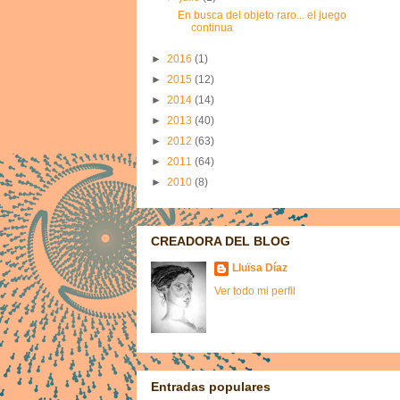
En busca del objeto raro... el juego
continua
►
2016
(1)
►
2015
(12)
►
2014
(14)
►
2013
(40)
►
2012
(63)
►
2011
(64)
►
2010
(8)
CREADORA DEL BLOG
Lluïsa Díaz
Ver todo mi perfil
Entradas populares