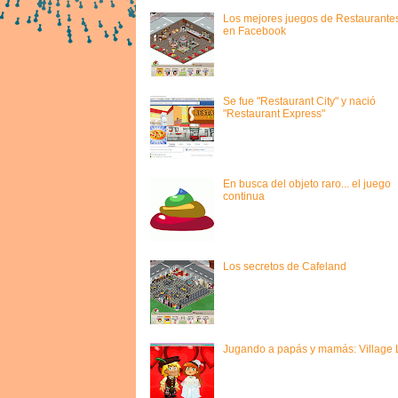
Los mejores juegos de Restaurante
en Facebook
Se fue "Restaurant City" y nació
"Restaurant Express"
En busca del objeto raro... el juego
continua
Los secretos de Cafeland
Jugando a papás y mamás: Village L