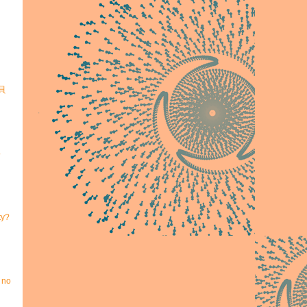
寶貝
o
ty?
 no